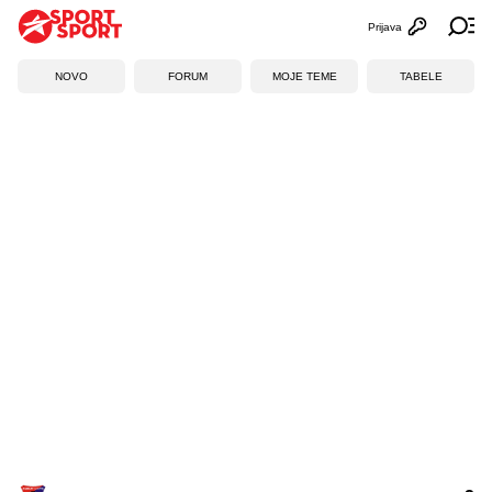
Prijava
Otvori profi
Ot
NOVO
FORUM
MOJE TEME
TABELE