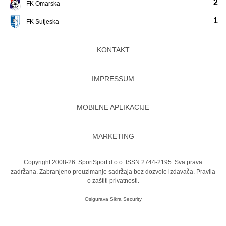
2
FK Omarska
1
FK Sutjeska
KONTAKT
IMPRESSUM
MOBILNE APLIKACIJE
MARKETING
Copyright 2008-26. SportSport d.o.o. ISSN 2744-2195. Sva prava
zadržana. Zabranjeno preuzimanje sadržaja bez dozvole izdavača.
Pravila
o zaštiti privatnosti.
Osigurava
Sikra Security