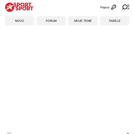
Prijava
Otvori profi
Ot
NOVO
FORUM
MOJE TEME
TABELE