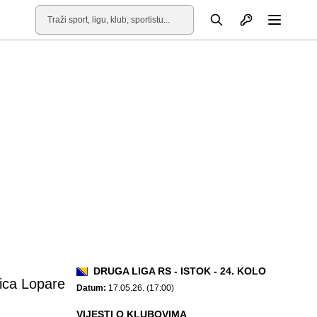
Otvori profil
Pretraga
Otvori
DRUGA LIGA RS - ISTOK - 24. KOLO
ica Lopare
Datum:
17.05.26. (17:00)
VIJESTI O KLUBOVIMA