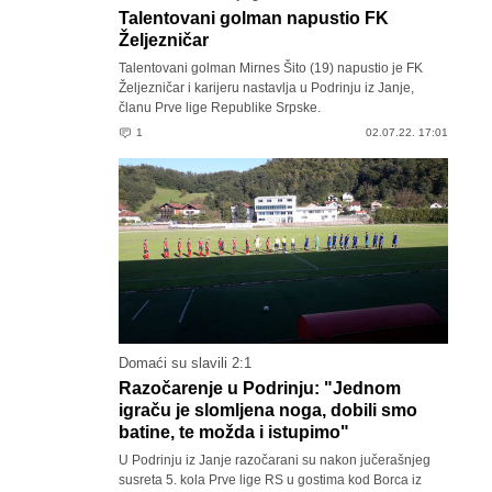
Talentovani golman napustio FK
Željezničar
Talentovani golman Mirnes Šito (19) napustio je FK
Željezničar i karijeru nastavlja u Podrinju iz Janje,
članu Prve lige Republike Srpske.
1
02.07.22. 17:01
Domaći su slavili 2:1
Razočarenje u Podrinju: "Jednom
igraču je slomljena noga, dobili smo
batine, te možda i istupimo"
U Podrinju iz Janje razočarani su nakon jučerašnjeg
susreta 5. kola Prve lige RS u gostima kod Borca iz