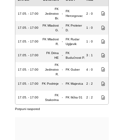
FK
FK
17.05. - 17:00
Jedinstvo
-
2 : 0
Hercegovac
Br.
FK Mladost
FK Proleter
17.05. - 17:00
-
1 : 0
G.
D.
FK Mladost
FK Rudar
17.05. - 17:00
-
1 : 0
R.
Ugljevik
FK Drina
FK
17.05. - 17:00
-
3 : 1
HE
Budućnost P.
FK
17.05. - 17:00
Jedinstvo
-
FK Guber
4 : 0
R.
17.05. - 17:00
FK Podrinje
-
FK Majevica
2 : 2
FK
17.05. - 17:00
-
FK Ilićka 01
2 : 2
Stakorina
Potpuni raspored