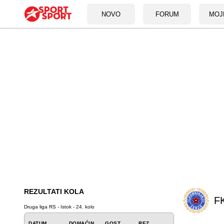
NOVO
FORUM
MOJ
REZULTATI KOLA
FK
Druga liga RS - Istok - 24. kolo
DATUM
DOMAĆIN
GOST
REZ