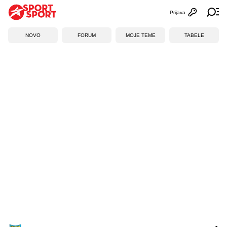
Prijava
Otvori profi
Ot
NOVO
FORUM
MOJE TEME
TABELE