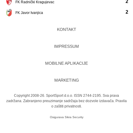
2
FK Radnički Kragujevac
2
FK Javor Ivanjica
KONTAKT
IMPRESSUM
MOBILNE APLIKACIJE
MARKETING
Copyright 2008-26. SportSport d.o.o. ISSN 2744-2195. Sva prava
zadržana. Zabranjeno preuzimanje sadržaja bez dozvole izdavača.
Pravila
o zaštiti privatnosti.
Osigurava
Sikra Security