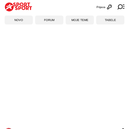
Prijava
Otvori profi
Ot
NOVO
FORUM
MOJE TEME
TABELE