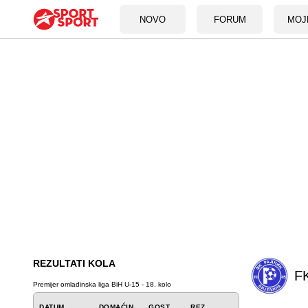
NOVO
FORUM
MOJ
REZULTATI KOLA
FK
Premijer omladinska liga BiH U-15 - 18. kolo
DATUM
DOMAĆIN
GOST
REZ