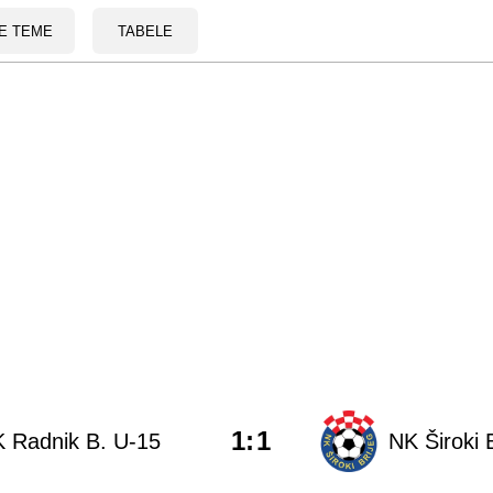
E TEME
TABELE
1
:
1
 Radnik B. U-15
NK Široki 