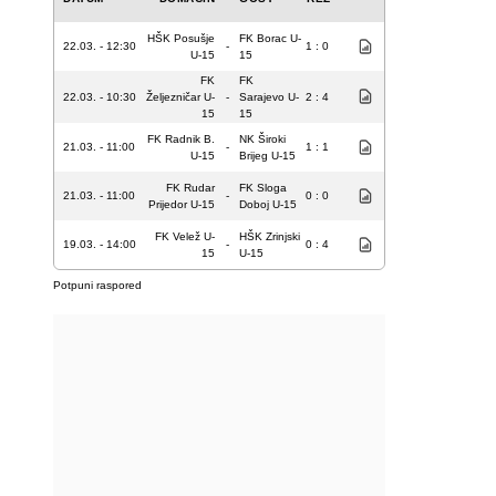
HŠK Posušje
FK Borac U-
22.03. - 12:30
-
1 : 0
U-15
15
FK
FK
22.03. - 10:30
Željezničar U-
-
Sarajevo U-
2 : 4
15
15
FK Radnik B.
NK Široki
21.03. - 11:00
-
1 : 1
U-15
Brijeg U-15
FK Rudar
FK Sloga
21.03. - 11:00
-
0 : 0
Prijedor U-15
Doboj U-15
FK Velež U-
HŠK Zrinjski
19.03. - 14:00
-
0 : 4
15
U-15
Potpuni raspored