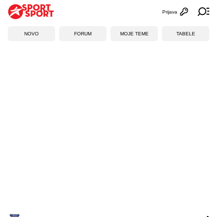
Prijava
Otvori profi
Ot
NOVO
FORUM
MOJE TEME
TABELE