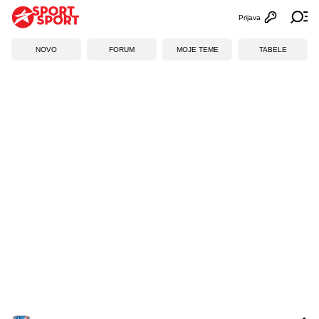
Prijava
Otvori profi
Ot
NOVO
FORUM
MOJE TEME
TABELE