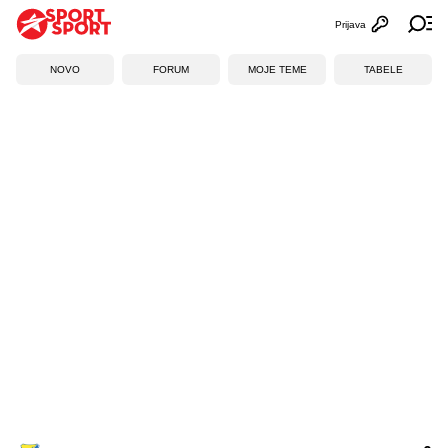
Prijava
Otvori profi
Ot
NOVO
FORUM
MOJE TEME
TABELE