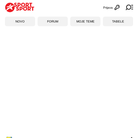
Prijava
Otvori profi
Ot
NOVO
FORUM
MOJE TEME
TABELE