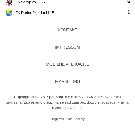
6
FK Sarajevo U-15
1
FK Rudar Prijedor U-15
KONTAKT
IMPRESSUM
MOBILNE APLIKACIJE
MARKETING
Copyright 2008-26. SportSport d.o.o. ISSN 2744-2195. Sva prava
zadržana. Zabranjeno preuzimanje sadržaja bez dozvole izdavača.
Pravila
o zaštiti privatnosti.
Osigurava
Sikra Security