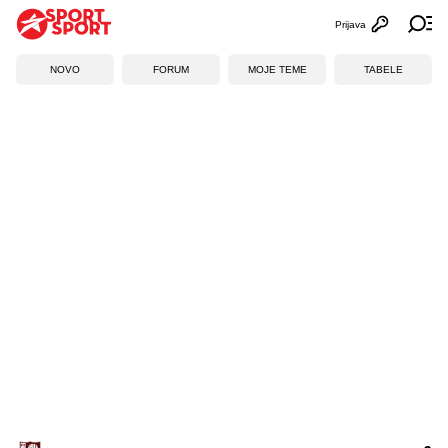
Prijava
Otvori profi
Ot
NOVO
FORUM
MOJE TEME
TABELE