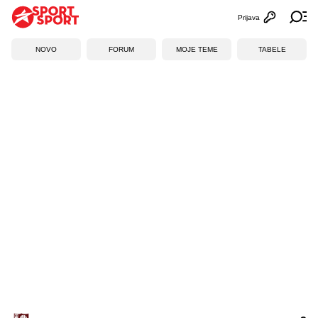
Prijava
Otvori profi
Ot
NOVO
FORUM
MOJE TEME
TABELE