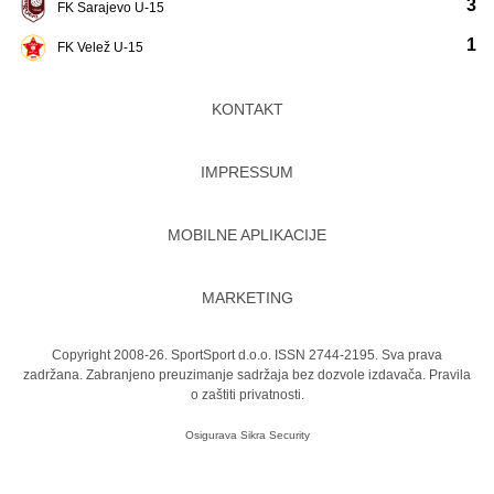
3
FK Sarajevo U-15
1
FK Velež U-15
KONTAKT
IMPRESSUM
MOBILNE APLIKACIJE
MARKETING
Copyright 2008-26. SportSport d.o.o. ISSN 2744-2195. Sva prava
zadržana. Zabranjeno preuzimanje sadržaja bez dozvole izdavača.
Pravila
o zaštiti privatnosti.
Osigurava
Sikra Security