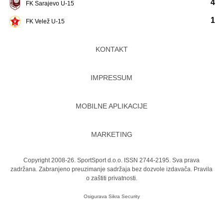
4
FK Sarajevo U-15
1
FK Velež U-15
KONTAKT
IMPRESSUM
MOBILNE APLIKACIJE
MARKETING
Copyright 2008-26. SportSport d.o.o. ISSN 2744-2195. Sva prava
zadržana. Zabranjeno preuzimanje sadržaja bez dozvole izdavača.
Pravila
o zaštiti privatnosti.
Osigurava
Sikra Security