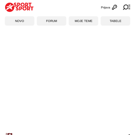
Prijava
Otvori profi
Ot
NOVO
FORUM
MOJE TEME
TABELE