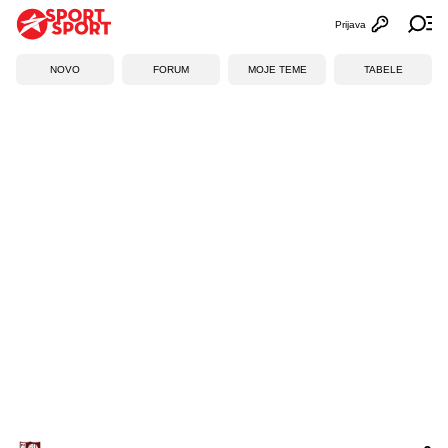
Prijava
Otvori profi
Ot
NOVO
FORUM
MOJE TEME
TABELE