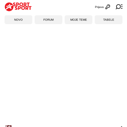
Prijava
Otvori profi
Ot
NOVO
FORUM
MOJE TEME
TABELE