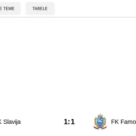
E TEME
TABELE
1
:
1
 Slavija
FK Famos