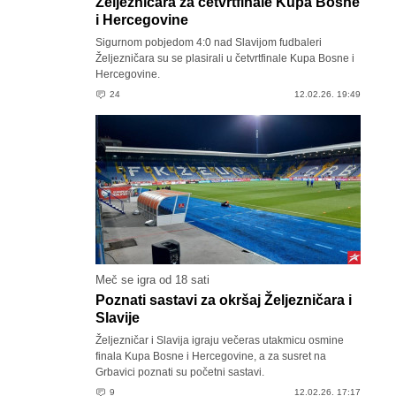
Željezničara za četvrtfinale Kupa Bosne
i Hercegovine
Sigurnom pobjedom 4:0 nad Slavijom fudbaleri
Željezničara su se plasirali u četvrtfinale Kupa Bosne i
Hercegovine.
24
12.02.26. 19:49
Meč se igra od 18 sati
Poznati sastavi za okršaj Željezničara i
Slavije
Željezničar i Slavija igraju večeras utakmicu osmine
finala Kupa Bosne i Hercegovine, a za susret na
Grbavici poznati su početni sastavi.
9
12.02.26. 17:17