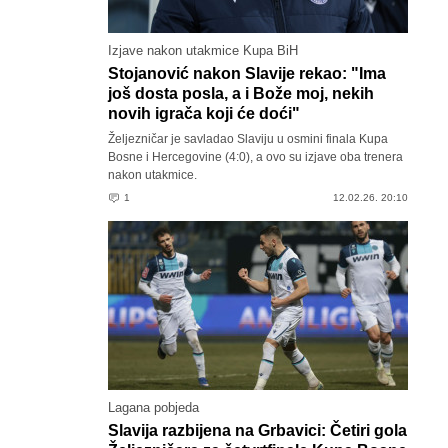
Izjave nakon utakmice Kupa BiH
Stojanović nakon Slavije rekao: "Ima
još dosta posla, a i Bože moj, nekih
novih igrača koji će doći"
Željezničar je savladao Slaviju u osmini finala Kupa
Bosne i Hercegovine (4:0), a ovo su izjave oba trenera
nakon utakmice.
1
12.02.26. 20:10
Lagana pobjeda
Slavija razbijena na Grbavici: Četiri gola