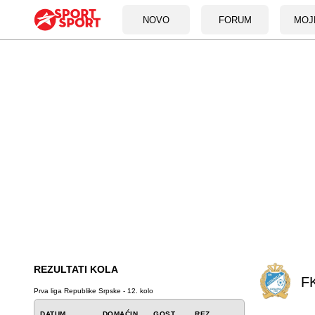
NOVO
FORUM
MOJ
REZULTATI KOLA
FK
Prva liga Republike Srpske - 12. kolo
DATUM
DOMAĆIN
GOST
REZ