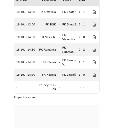
19.10. - 14:30
FK Omarska
-
FK Leotar
1 : 1
19.10. - 13:00
FK BSK
-
FK Drina Z.
2 : 1
FK
18.10. - 14:30
FK Velež N.
-
2 : 0
Vlasenica
FK
18.10. - 14:30
FK Romanija
-
0 : 2
Sutjeska
FK Famos
18.10. - 14:30
FK Slavija
-
1 : 1
V.
18.10. - 14:30
FK Kozara
-
FK Laktaši
1 : 0
FK Zvijezda -
-
-
- : -
09
Potpuni raspored