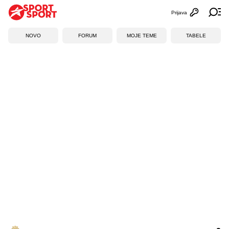
Prijava
Otvori profi
Ot
NOVO
FORUM
MOJE TEME
TABELE