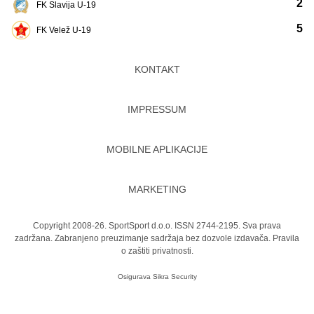
2
FK Slavija U-19
5
FK Velež U-19
KONTAKT
IMPRESSUM
MOBILNE APLIKACIJE
MARKETING
Copyright 2008-26. SportSport d.o.o. ISSN 2744-2195. Sva prava
zadržana. Zabranjeno preuzimanje sadržaja bez dozvole izdavača.
Pravila
o zaštiti privatnosti.
Osigurava
Sikra Security