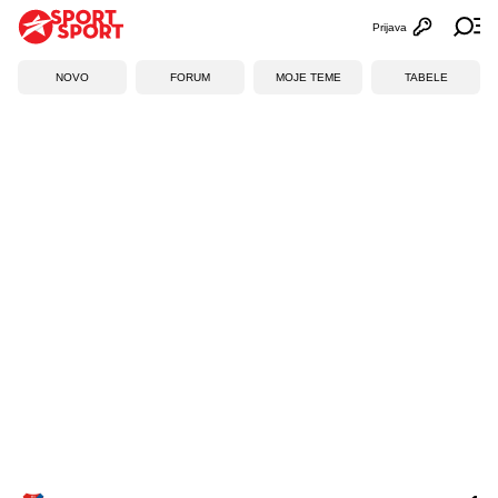
Prijava
Otvori profi
Ot
NOVO
FORUM
MOJE TEME
TABELE