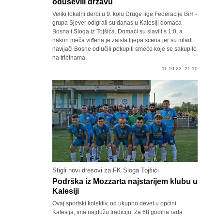
oduševili državu
Veliki lokalni derbi u 9. kolu Druge lige Federacije BiH -
grupa Sjever odigrali su danas u Kalesiji domaća
Bosna i Sloga iz Tojšića. Domaći su slavili s 1:0, a
nakon meča viđena je zaista lijepa scena jer su mladi
navijači Bosne odlučili pokupiti smeće koje se sakupilo
na tribinama.
11.10.23. 21:10
Stigli novi dresovi za FK Sloga Tojšići
Podrška iz Mozzarta najstarijem klubu u
Kalesiji
Ovaj sportski kolektiv, od ukupno devet u općini
Kalesija, ima najdužu tradiciju. Za 68 godina rada