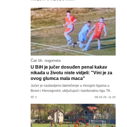
Čari bh. nogometa
U BiH je jučer dosuđen penal kakav
nikada u životu niste vidjeli: "Vini je za
ovog glumca mala maca"
Jučer je nastavljeno takmičenje u mnogim ligama u
Bosni i Hercegovini, uključujući i kantonalnu ligu TK.
2
08.03.26. 11:25