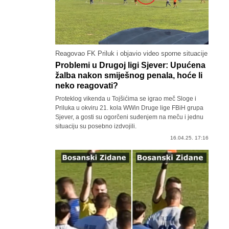
Reagovao FK Priluk i objavio video sporne situacije
Problemi u Drugoj ligi Sjever: Upućena
žalba nakon smiješnog penala, hoće li
neko reagovati?
Proteklog vikenda u Tojšićima se igrao meč Sloge i
Priluka u okviru 21. kola WWin Druge lige FBiH grupa
Sjever, a gosti su ogorčeni suđenjem na meču i jednu
situaciju su posebno izdvojili.
16.04.25. 17:16