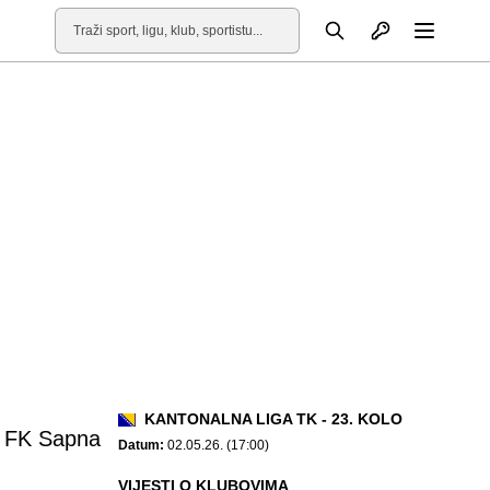
Otvori profil
Pretraga
Otvori
KANTONALNA LIGA TK - 23. KOLO
FK Sapna
Datum:
02.05.26. (17:00)
VIJESTI O KLUBOVIMA