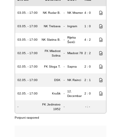
03.05. - 17:00
NK Rudar B.
-
NK Mramor
4 : 0
03.05. - 17:00
NK Trebava
-
Ingram
1 : 0
Rijeka
03.05. - 17:00
NK Slatina B.
-
4 : 2
Šerići
FK Mladost
02.05. - 17:00
-
Mladost 78
2 : 2
Solina
02.05. - 17:00
FK Sloga T.
-
Sapna
2 : 0
02.05. - 17:00
DSK
-
NK Rainci
2 : 1
12.
02.05. - 17:00
Krušik
-
2 : 0
Decembar
FK Jedinstvo
-
-
- : -
1952
Potpuni raspored