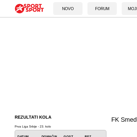
NOVO
FORUM
MOJ
REZULTATI KOLA
FK Smed
Prva Liga Srbije - 23. kolo
DATUM
DOMAĆIN
GOST
REZ