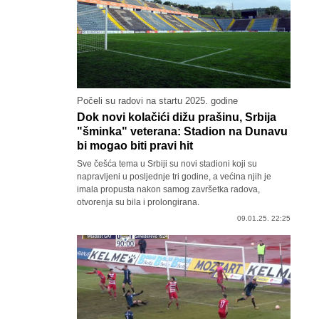
Počeli su radovi na startu 2025. godine
Dok novi kolačići dižu prašinu, Srbija
"šminka" veterana: Stadion na Dunavu
bi mogao biti pravi hit
Sve češća tema u Srbiji su novi stadioni koji su
napravljeni u posljednje tri godine, a većina njih je
imala propusta nakon samog završetka radova,
otvorenja su bila i prolongirana.
09.01.25. 22:25