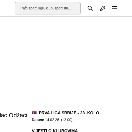
Otvori profil
Pretraga
Otvori
PRVA LIGA SRBIJE - 23. KOLO
lac Odžaci
Datum:
14.02.26. (13:00)
VIJESTI O KLUBOVIMA