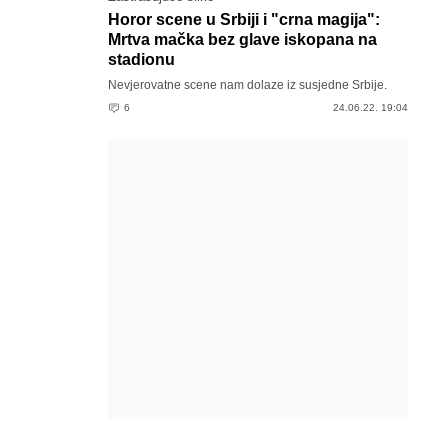
Horor scene u Srbiji i "crna magija":
Mrtva mačka bez glave iskopana na
stadionu
Nevjerovatne scene nam dolaze iz susjedne Srbije.
6
24.06.22. 19:04