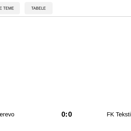
E TEME
TABELE
0
:
0
erevo
FK Teksti