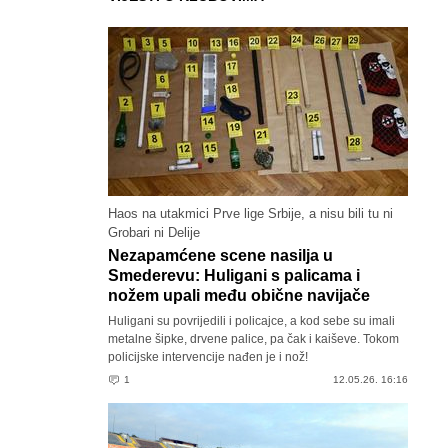
Haos na utakmici Prve lige Srbije, a nisu bili tu ni
Grobari ni Delije
Nezapamćene scene nasilja u
Smederevu: Huligani s palicama i
nožem upali među obične navijače
Huligani su povrijedili i policajce, a kod sebe su imali
metalne šipke, drvene palice, pa čak i kaiševe. Tokom
policijske intervencije nađen je i nož!
1
12.05.26. 16:16