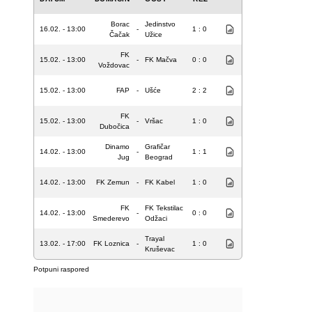
Borac
Jedinstvo
16.02. - 13:00
-
1 : 0
Čačak
Užice
FK
15.02. - 13:00
-
FK Mačva
0 : 0
Voždovac
15.02. - 13:00
FAP
-
Ušće
2 : 2
FK
15.02. - 13:00
-
Vršac
1 : 0
Dubočica
Dinamo
Grafičar
14.02. - 13:00
-
1 : 1
Jug
Beograd
14.02. - 13:00
FK Zemun
-
FK Kabel
1 : 0
FK
FK Tekstilac
14.02. - 13:00
-
0 : 0
Smederevo
Odžaci
Trayal
13.02. - 17:00
FK Loznica
-
1 : 0
Kruševac
Potpuni raspored