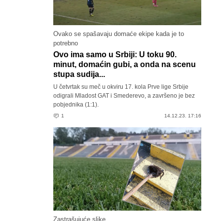
Ovako se spašavaju domaće ekipe kada je to
potrebno
Ovo ima samo u Srbiji: U toku 90.
minut, domaćin gubi, a onda na scenu
stupa sudija...
U četvrtak su meč u okviru 17. kola Prve lige Srbije
odigrali Mladost GAT i Smederevo, a završeno je bez
pobjednika (1:1).
1
14.12.23. 17:16
Zastrašujuće slike