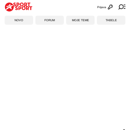
Prijava
Otvori profi
Ot
NOVO
FORUM
MOJE TEME
TABELE