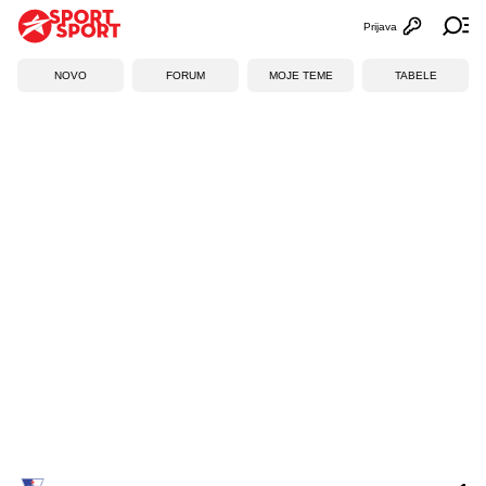
Prijava
Otvori profi
Ot
NOVO
FORUM
MOJE TEME
TABELE