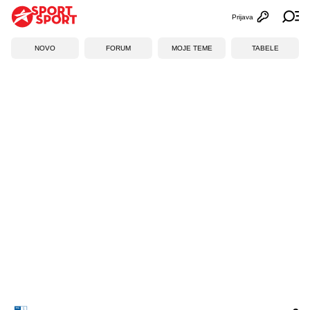
Prijava
Otvori profi
Ot
NOVO
FORUM
MOJE TEME
TABELE