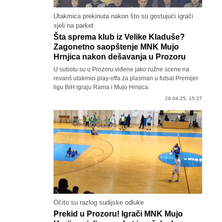
Utakmica prekinuta nakon što su gostujući igrači
sjeli na parket
Šta sprema klub iz Velike Kladuše?
Zagonetno saopštenje MNK Mujo
Hrnjica nakon dešavanja u Prozoru
U subotu su u Prozoru viđene jako ružne scene na
revanš utakmici play-offa za plasman u futsal Premijer
ligu BiH igraju Rama i Mujo Hrnjica.
28.04.25. 15:27
Očito su razlog sudijske odluke
Prekid u Prozoru! Igrači MNK Mujo