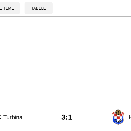
E TEME
TABELE
3
:
1
 Turbina