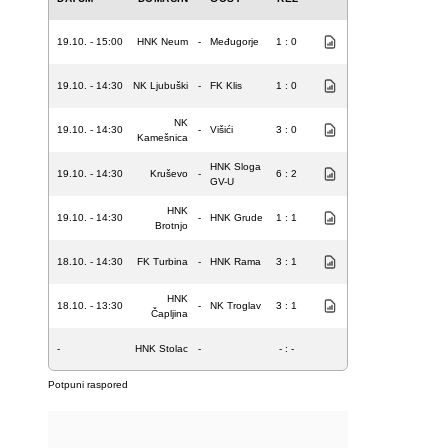
19.10. - 15:00
HNK Neum
-
Međugorje
1 : 0
19.10. - 14:30
NK Ljubuški
-
FK Klis
1 : 0
NK
19.10. - 14:30
-
Višići
3 : 0
Kamešnica
HNK Sloga
19.10. - 14:30
Kruševo
-
6 : 2
GV-U
HNK
19.10. - 14:30
-
HNK Grude
1 : 1
Brotnjo
18.10. - 14:30
FK Turbina
-
HNK Rama
3 : 1
HNK
18.10. - 13:30
-
NK Troglav
3 : 1
Čapljina
-
HNK Stolac
-
- : -
Potpuni raspored