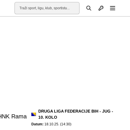
Otvori profil
Pretraga
Otvori
DRUGA LIGA FEDERACIJE BIH - JUG -
HNK Rama
10. KOLO
Datum:
18.10.25. (14:30)