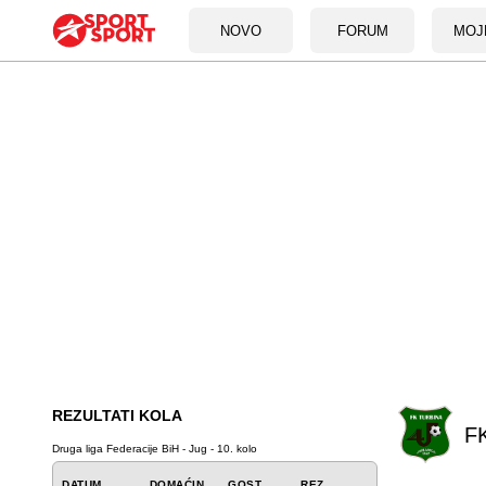
NOVO
FORUM
MOJ
REZULTATI KOLA
FK
Druga liga Federacije BiH - Jug - 10. kolo
DATUM
DOMAĆIN
GOST
REZ