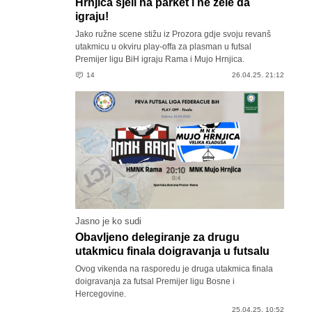
Hrnjica sjeli na parket i ne žele da
igraju!
Jako ružne scene stižu iz Prozora gdje svoju revanš
utakmicu u okviru play-offa za plasman u futsal
Premijer ligu BiH igraju Rama i Mujo Hrnjica.
14
26.04.25. 21:12
Jasno je ko sudi
Obavljeno delegiranje za drugu
utakmicu finala doigravanja u futsalu
Ovog vikenda na rasporedu je druga utakmica finala
doigravanja za futsal Premijer ligu Bosne i
Hercegovine.
25.04.25. 10:52