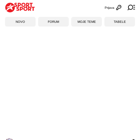
Prijava
Otvori profi
Ot
NOVO
FORUM
MOJE TEME
TABELE