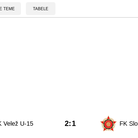
E TEME
TABELE
2
:
1
 Velež U-15
FK Sl