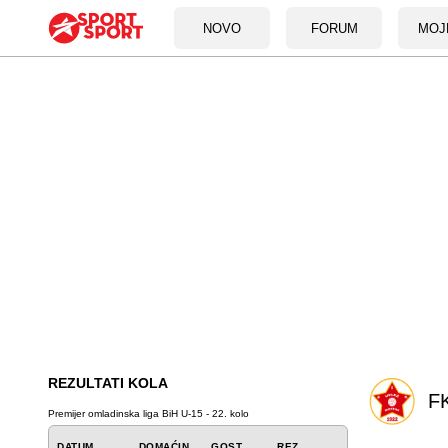
NOVO
FORUM
MOJ
REZULTATI KOLA
FK
Premijer omladinska liga BiH U-15 - 22. kolo
DATUM
DOMAĆIN
GOST
REZ