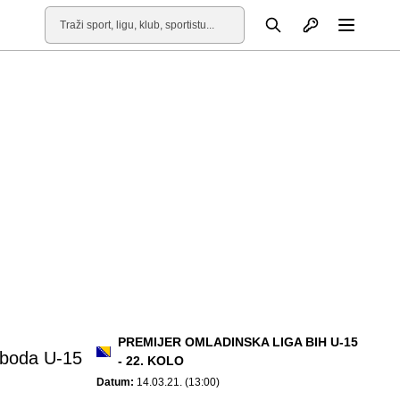
Otvori profil
Pretraga
Otvori
PREMIJER OMLADINSKA LIGA BIH U-15
oboda U-15
- 22. KOLO
Datum:
14.03.21. (13:00)