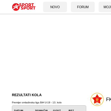
NOVO
FORUM
MOJ
REZULTATI KOLA
FK
Premijer omladinska liga BiH U-19 - 13. kolo
DATUM
DOMAĆIN
GOST
REZ