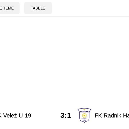
E TEME
TABELE
3
:
1
 Velež U-19
FK Radnik Ha