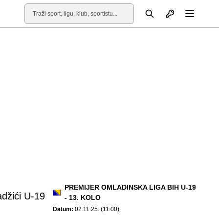
Otvori profil
Pretraga
Otvori
PREMIJER OMLADINSKA LIGA BIH U-19
džići U-19
- 13. KOLO
Datum:
02.11.25. (11:00)