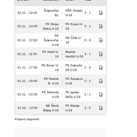
Željezničar
HŠK Zrinjski
02.11. - 14:00
-
3 : 1
BL
U-19
FK Sloga
FK Krupa U-
02.11. - 13:00
-
5 : 1
Doboj U-19
19
FK
NK Čelik U-
02.11. - 12:00
Željezničar
-
5 : 0
19
U-19
FK Velež U-
Radnik
02.11. - 11:00
-
3 : 1
19
Hadžići U-19
FK Borac U-
FK Zvijezda-
01.11. - 17:00
-
2 : 0
19
09 U-19
FK Radnik
FK Sarajevo
01.11. - 15:00
-
2 : 2
B. U-19
U-19
FK Sloboda
FK Igman
01.11. - 13:30
-
2 : 1
U-19
Ilidža U-19
NK Široki
FK Slavija
31.10. - 12:00
-
3 : 0
Brijeg U-19
U-19
Potpuni raspored