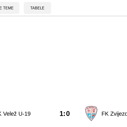
E TEME
TABELE
1
:
0
 Velež U-19
FK Zvijez