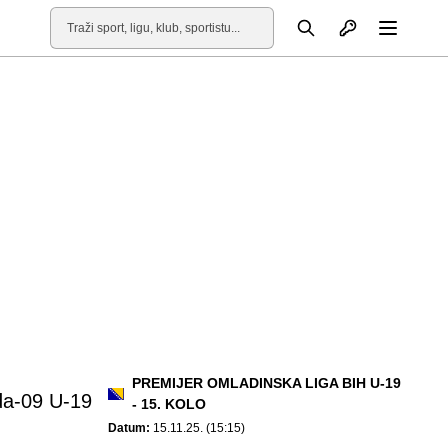
Otvori profil
Pretraga
Otvori
PREMIJER OMLADINSKA LIGA BIH U-19
da-09 U-19
- 15. KOLO
Datum:
15.11.25. (15:15)