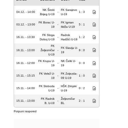
NK Široki
FK Sarajevo
04.12. - 14:00
-
1 : 3
Brijeg U-19
U-19
FK Borac U-
FK Igman
03.12. - 13:00
-
5 : 1
19
Ilidža U-19
FK Sloga
Radnik
16.11. - 13:30
-
1 : 2
Doboj U-19
Hadžići U-19
FK
FK Slavija U-
16.11. - 13:00
Željezničar
-
8 : 0
19
U-19
FK Krupa U-
NK Čelik U-
16.11. - 12:00
-
3 : 0
19
19
FK Velež U-
FK Zvijezda-
15.11. - 15:15
-
1 : 0
19
09 U-19
FK Sloboda
HŠK Zrinjski
15.11. - 14:00
-
0 : 2
U-19
U-19
FK Radnik
Željezničar
15.11. - 13:00
-
2 : 1
B. U-19
BL
Potpuni raspored