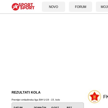
NOVO
FORUM
MOJ
REZULTATI KOLA
FK
Premijer omladinska liga BiH U-19 - 15. kolo
DATUM
DOMAĆIN
GOST
REZ