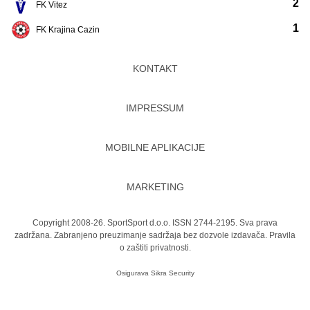
2
FK Vitez
1
FK Krajina Cazin
KONTAKT
IMPRESSUM
MOBILNE APLIKACIJE
MARKETING
Copyright 2008-26. SportSport d.o.o. ISSN 2744-2195. Sva prava
zadržana. Zabranjeno preuzimanje sadržaja bez dozvole izdavača.
Pravila
o zaštiti privatnosti.
Osigurava
Sikra Security