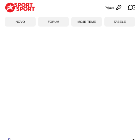
Prijava
Otvori profi
Ot
NOVO
FORUM
MOJE TEME
TABELE