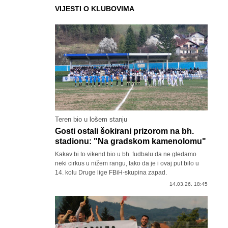
VIJESTI O KLUBOVIMA
Teren bio u lošem stanju
Gosti ostali šokirani prizorom na bh.
stadionu: "Na gradskom kamenolomu"
Kakav bi to vikend bio u bh. fudbalu da ne gledamo
neki cirkus u nižem rangu, tako da je i ovaj put bilo u
14. kolu Druge lige FBiH-skupina zapad.
14.03.26. 18:45