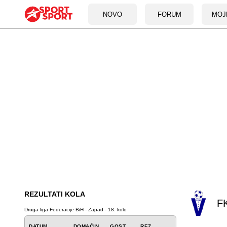
NOVO
FORUM
MOJ
REZULTATI KOLA
FK
Druga liga Federacije BiH - Zapad - 18. kolo
DATUM
DOMAĆIN
GOST
REZ