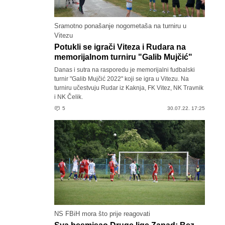
Sramotno ponašanje nogometaša na turniru u
Vitezu
Potukli se igrači Viteza i Rudara na
memorijalnom turniru "Galib Mujčić"
Danas i sutra na rasporedu je memorijalni fudbalski
turnir "Galib Mujčić 2022" koji se igra u Vitezu. Na
turniru učestvuju Rudar iz Kaknja, FK Vitez, NK Travnik
i NK Čelik.
5
30.07.22. 17:25
NS FBiH mora što prije reagovati