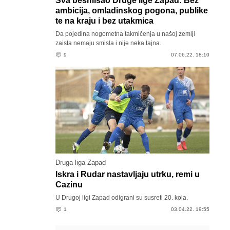
Sva besmisao Druge lige Zapad: Bez
ambicija, omladinskog pogona, publike
te na kraju i bez utakmica
Da pojedina nogometna takmičenja u našoj zemlji
zaista nemaju smisla i nije neka tajna.
9
07.06.22. 18:10
Druga liga Zapad
Iskra i Rudar nastavljaju utrku, remi u
Cazinu
U Drugoj ligi Zapad odigrani su susreti 20. kola.
1
03.04.22. 19:55