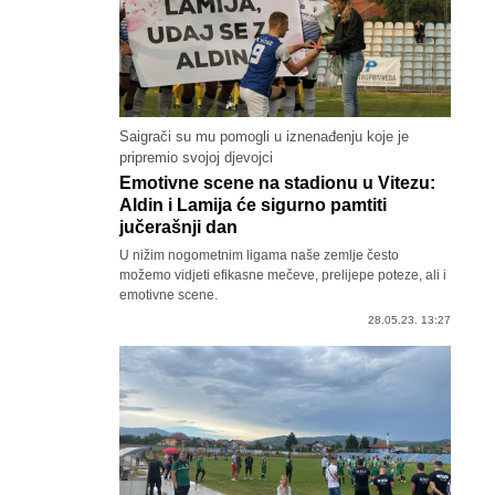
Saigrači su mu pomogli u iznenađenju koje je
pripremio svojoj djevojci
Emotivne scene na stadionu u Vitezu:
Aldin i Lamija će sigurno pamtiti
jučerašnji dan
U nižim nogometnim ligama naše zemlje često
možemo vidjeti efikasne mečeve, prelijepe poteze, ali i
emotivne scene.
28.05.23. 13:27