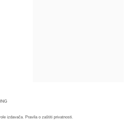
ING
vole izdavača.
Pravila o zaštiti privatnosti.