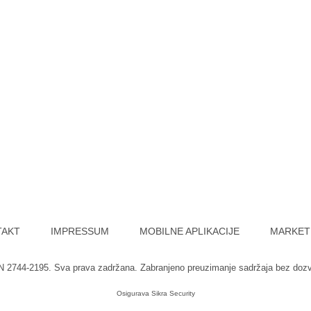
TAKT
IMPRESSUM
MOBILNE APLIKACIJE
MARKET
SN 2744-2195. Sva prava zadržana. Zabranjeno preuzimanje sadržaja bez doz
Osigurava
Sikra Security