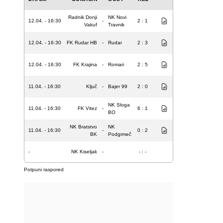
Radnik Donji
NK Novi
12.04. - 16:30
-
2 : 1
Vakuf
Travnik
12.04. - 16:30
FK Rudar HB
-
Rudar
2 : 3
12.04. - 16:30
FK Krajina
-
Romari
2 : 5
11.04. - 16:30
Ključ
-
Bajer 99
2 : 0
NK Sloga
11.04. - 16:30
FK Vitez
-
6 : 1
BO
NK Bratstvo
NK
11.04. - 16:30
-
0 : 2
BK
Podgrmeč
-
NK Kiseljak
-
- : -
Potpuni raspored