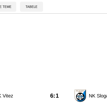
E TEME
TABELE
6
:
1
 Vitez
NK Slog