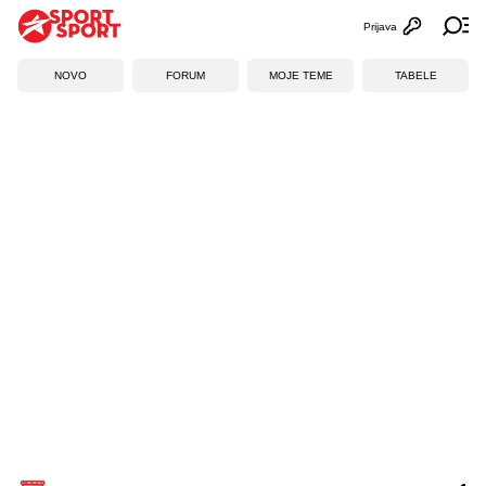
Prijava
Otvori profi
Ot
NOVO
FORUM
MOJE TEME
TABELE