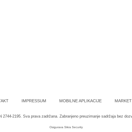
TAKT
IMPRESSUM
MOBILNE APLIKACIJE
MARKET
SN 2744-2195. Sva prava zadržana. Zabranjeno preuzimanje sadržaja bez doz
Osigurava
Sikra Security