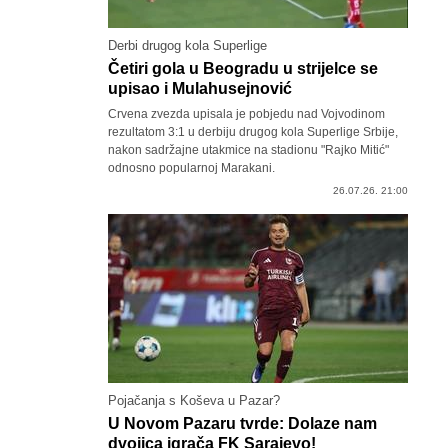
Derbi drugog kola Superlige
Četiri gola u Beogradu u strijelce se
upisao i Mulahusejnović
Crvena zvezda upisala je pobjedu nad Vojvodinom
rezultatom 3:1 u derbiju drugog kola Superlige Srbije,
nakon sadržajne utakmice na stadionu "Rajko Mitić"
odnosno popularnoj Marakani.
26.07.26. 21:00
Pojačanja s Koševa u Pazar?
U Novom Pazaru tvrde: Dolaze nam
dvojica igrača FK Sarajevo!