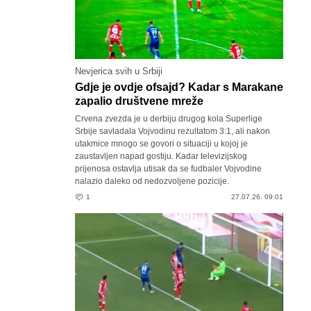
Nevjerica svih u Srbiji
Gdje je ovdje ofsajd? Kadar s Marakane
zapalio društvene mreže
Crvena zvezda je u derbiju drugog kola Superlige
Srbije savladala Vojvodinu rezultatom 3:1, ali nakon
utakmice mnogo se govori o situaciji u kojoj je
zaustavljen napad gostiju. Kadar televizijskog
prijenosa ostavlja utisak da se fudbaler Vojvodine
nalazio daleko od nedozvoljene pozicije.
1
27.07.26. 09:01