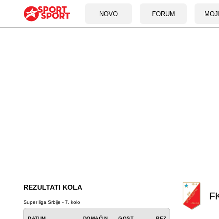
NOVO
FORUM
MOJ
REZULTATI KOLA
FK
Super liga Srbije - 7. kolo
DATUM
DOMAĆIN
GOST
REZ