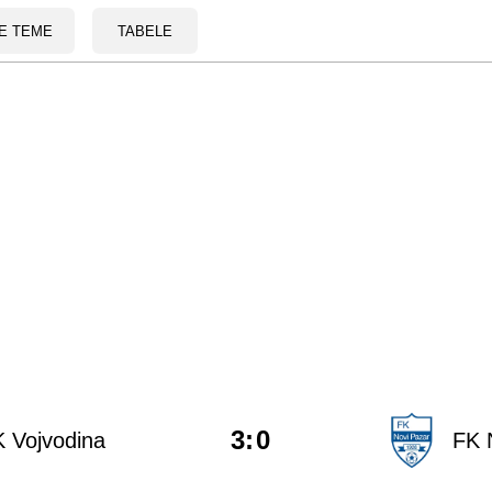
E TEME
TABELE
3
:
0
 Vojvodina
FK 