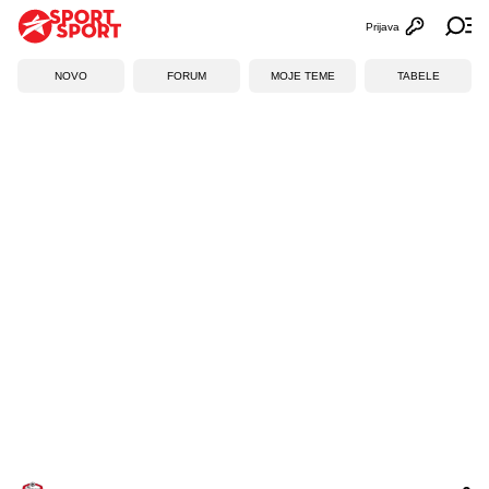
Prijava
Otvori profi
Ot
NOVO
FORUM
MOJE TEME
TABELE