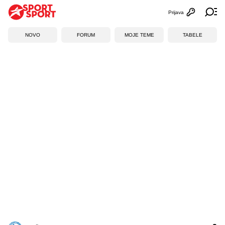
Prijava
Otvori profi
Ot
NOVO
FORUM
MOJE TEME
TABELE