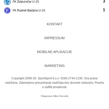
3
FK Željezničar U-15
1
FK Radnik Bijeljina U-15
KONTAKT
IMPRESSUM
MOBILNE APLIKACIJE
MARKETING
Copyright 2008-26. SportSport d.o.o. ISSN 2744-2195. Sva prava
zadržana. Zabranjeno preuzimanje sadržaja bez dozvole izdavača.
Pravila
o zaštiti privatnosti.
Osigurava
Sikra Security