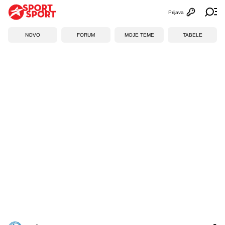
Prijava
Otvori profi
Ot
NOVO
FORUM
MOJE TEME
TABELE