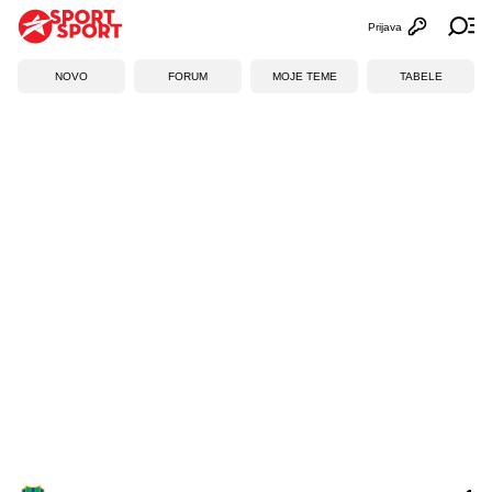
Prijava
Otvori profi
Ot
NOVO
FORUM
MOJE TEME
TABELE