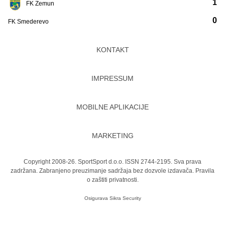
1
FK Zemun
0
FK Smederevo
KONTAKT
IMPRESSUM
MOBILNE APLIKACIJE
MARKETING
Copyright 2008-26. SportSport d.o.o. ISSN 2744-2195. Sva prava
zadržana. Zabranjeno preuzimanje sadržaja bez dozvole izdavača.
Pravila
o zaštiti privatnosti.
Osigurava
Sikra Security