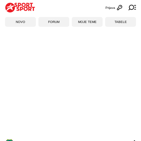
Prijava
Otvori profi
Ot
NOVO
FORUM
MOJE TEME
TABELE