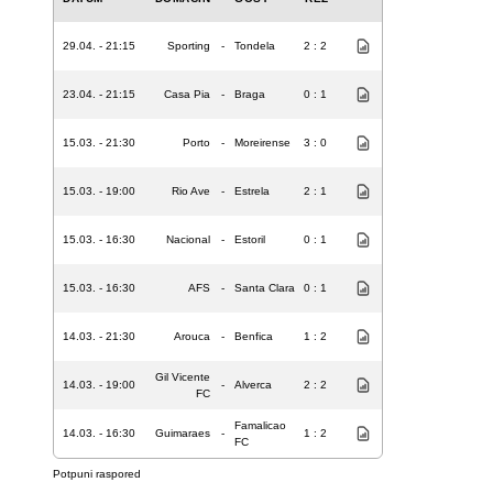
29.04. - 21:15
Sporting
-
Tondela
2 : 2
23.04. - 21:15
Casa Pia
-
Braga
0 : 1
15.03. - 21:30
Porto
-
Moreirense
3 : 0
15.03. - 19:00
Rio Ave
-
Estrela
2 : 1
15.03. - 16:30
Nacional
-
Estoril
0 : 1
15.03. - 16:30
AFS
-
Santa Clara
0 : 1
14.03. - 21:30
Arouca
-
Benfica
1 : 2
Gil Vicente
14.03. - 19:00
-
Alverca
2 : 2
FC
Famalicao
14.03. - 16:30
Guimaraes
-
1 : 2
FC
Potpuni raspored