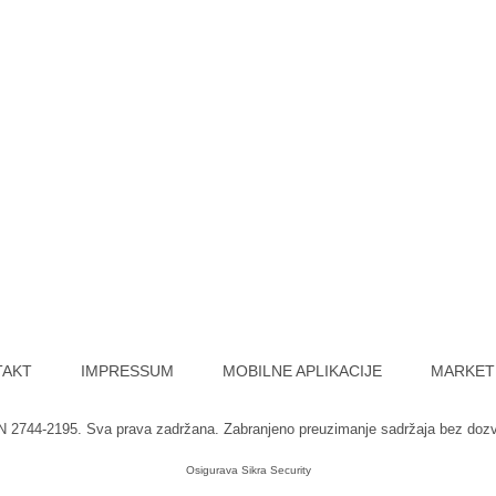
TAKT
IMPRESSUM
MOBILNE APLIKACIJE
MARKET
SN 2744-2195. Sva prava zadržana. Zabranjeno preuzimanje sadržaja bez doz
Osigurava
Sikra Security