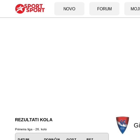
NOVO
FORUM
MOJ
REZULTATI KOLA
Gi
Primeira liga - 26. kolo
DATUM
DOMAĆIN
GOST
REZ