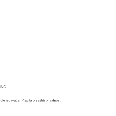
ING
vole izdavača.
Pravila o zaštiti privatnosti.