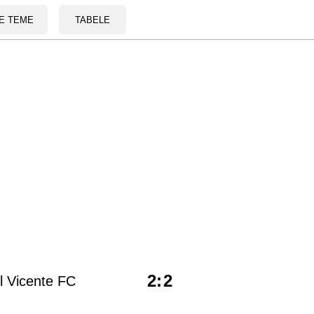
E TEME
TABELE
2
:
2
l Vicente FC