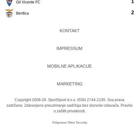
1
Gil Vicente FC
2
Benfica
KONTAKT
IMPRESSUM
MOBILNE APLIKACIJE
MARKETING
Copyright 2008-26. SportSport d.o.o. ISSN 2744-2195. Sva prava
zadržana. Zabranjeno preuzimanje sadržaja bez dozvole izdavača.
Pravila
o zaštiti privatnosti.
Osigurava
Sikra Security