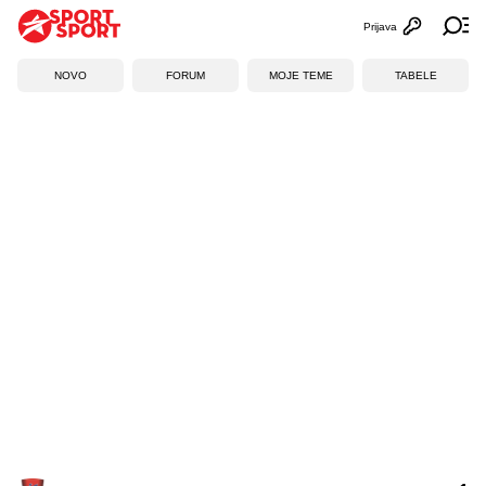
Prijava
Otvori profi
Ot
NOVO
FORUM
MOJE TEME
TABELE