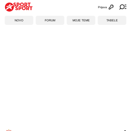
Prijava
Otvori profi
Ot
NOVO
FORUM
MOJE TEME
TABELE