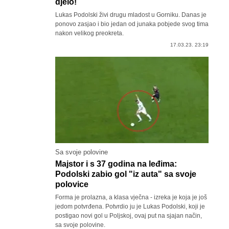
djelo!
Lukas Podolski živi drugu mladost u Gorniku. Danas je
ponovo zasjao i bio jedan od junaka pobjede svog tima
nakon velikog preokreta.
17.03.23. 23:19
Sa svoje polovine
Majstor i s 37 godina na leđima:
Podolski zabio gol "iz auta" sa svoje
polovice
Forma je prolazna, a klasa vječna - izreka je koja je još
jedom potvrđena. Potvrdio ju je Lukas Podolski, koji je
postigao novi gol u Poljskoj, ovaj put na sjajan način,
sa svoje polovine.