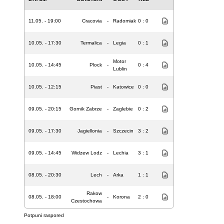
11.05. - 19:00
Cracovia
-
Radomiak
0 : 0
10.05. - 17:30
Termalica
-
Legia
0 : 1
Motor
10.05. - 14:45
Plock
-
0 : 4
Lublin
10.05. - 12:15
Piast
-
Katowice
0 : 0
09.05. - 20:15
Gornik Zabrze
-
Zaglebie
0 : 2
09.05. - 17:30
Jagiellonia
-
Szczecin
3 : 2
09.05. - 14:45
Widzew Lodz
-
Lechia
3 : 1
08.05. - 20:30
Lech
-
Arka
1 : 1
Rakow
08.05. - 18:00
-
Korona
2 : 0
Czestochowa
Potpuni raspored