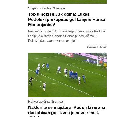
Sjajan pogodak Nijemca
Top u nozi i s 38 godina: Lukas
Podolski prekopirao gol karijere Harisa
Medunjanina!
Iako uskoro puni 39 godina, legendarni Lukas Podolski
i dalje je aktivan fudbaler. Danas je navijačima u
Poljskoj darovao novo remek-djelo.
10.02.24. 23:20
Kakva golčina Nijemca
Naklonite se majstoru: Podolski ne zna
dati običan gol, izveo je novo remek-