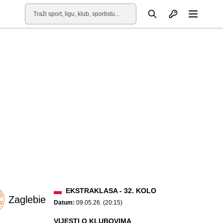
Otvori profil
Pretraga
Otvori
EKSTRAKLASA - 32. KOLO
Zaglebie
Datum:
09.05.26. (20:15)
VIJESTI O KLUBOVIMA