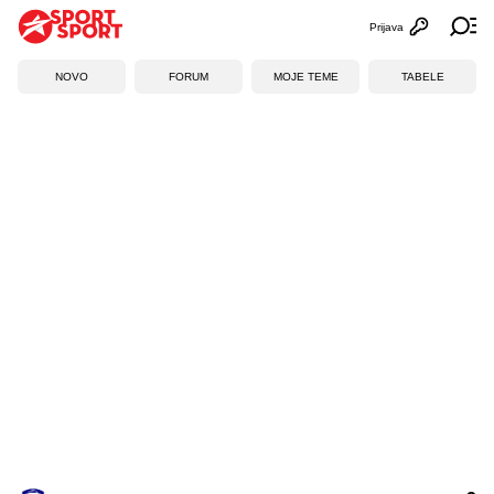
Prijava
Otvori profi
Ot
NOVO
FORUM
MOJE TEME
TABELE