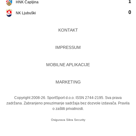
1
HNK Čapljina
0
NK Ljubuški
KONTAKT
IMPRESSUM
MOBILNE APLIKACIJE
MARKETING
Copyright 2008-26. SportSport d.o.o. ISSN 2744-2195. Sva prava
zadržana. Zabranjeno preuzimanje sadržaja bez dozvole izdavača.
Pravila
o zaštiti privatnosti.
Osigurava
Sikra Security