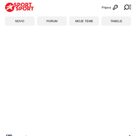
Prijava
Otvori profi
Ot
NOVO
FORUM
MOJE TEME
TABELE