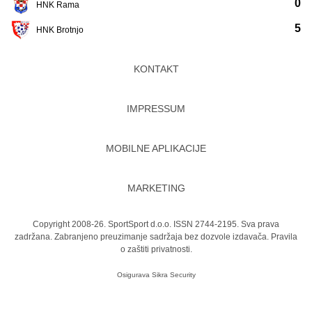
0
HNK Rama
5
HNK Brotnjo
KONTAKT
IMPRESSUM
MOBILNE APLIKACIJE
MARKETING
Copyright 2008-26. SportSport d.o.o. ISSN 2744-2195. Sva prava
zadržana. Zabranjeno preuzimanje sadržaja bez dozvole izdavača.
Pravila
o zaštiti privatnosti.
Osigurava
Sikra Security