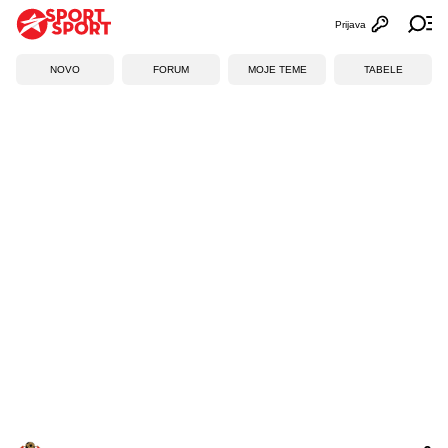
Prijava
Otvori profi
Ot
NOVO
FORUM
MOJE TEME
TABELE