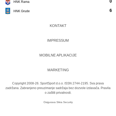
0
HNK Rama
6
HNK Grude
KONTAKT
IMPRESSUM
MOBILNE APLIKACIJE
MARKETING
Copyright 2008-26. SportSport d.o.o. ISSN 2744-2195. Sva prava
zadržana. Zabranjeno preuzimanje sadržaja bez dozvole izdavača.
Pravila
o zaštiti privatnosti.
Osigurava
Sikra Security