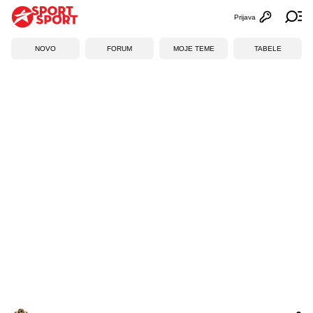
Prijava
Otvori profi
Ot
NOVO
FORUM
MOJE TEME
TABELE