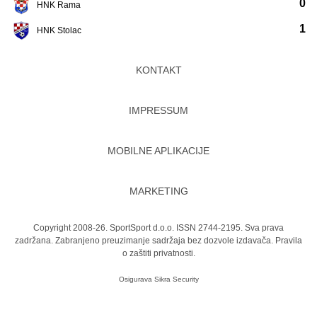
0
HNK Rama
1
HNK Stolac
KONTAKT
IMPRESSUM
MOBILNE APLIKACIJE
MARKETING
Copyright 2008-26. SportSport d.o.o. ISSN 2744-2195. Sva prava
zadržana. Zabranjeno preuzimanje sadržaja bez dozvole izdavača.
Pravila
o zaštiti privatnosti.
Osigurava
Sikra Security