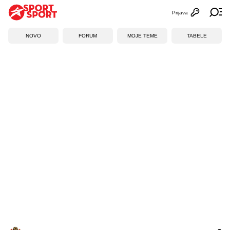
Prijava
Otvori profi
Ot
NOVO
FORUM
MOJE TEME
TABELE