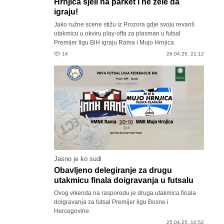
Hrnjica sjeli na parket i ne žele da
igraju!
Jako ružne scene stižu iz Prozora gdje svoju revanš
utakmicu u okviru play-offa za plasman u futsal
Premijer ligu BiH igraju Rama i Mujo Hrnjica.
14
26.04.25. 21:12
Jasno je ko sudi
Obavljeno delegiranje za drugu
utakmicu finala doigravanja u futsalu
Ovog vikenda na rasporedu je druga utakmica finala
doigravanja za futsal Premijer ligu Bosne i
Hercegovine.
25.04.25. 10:52