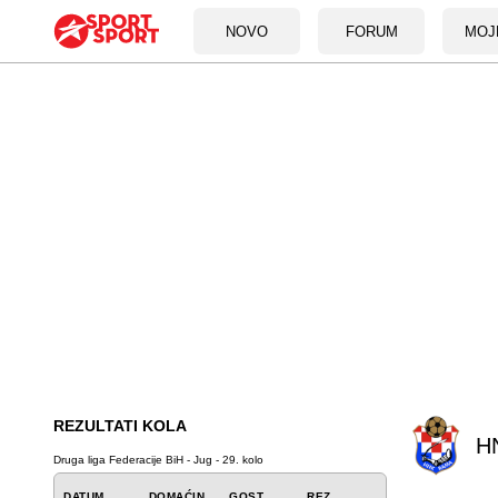
NOVO
FORUM
MOJ
REZULTATI KOLA
H
Druga liga Federacije BiH - Jug - 29. kolo
DATUM
DOMAĆIN
GOST
REZ