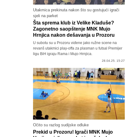
Utakmica prekinuta nakon što su gostujući igrači
sjeli na parket
Šta sprema klub iz Velike Kladuše?
Zagonetno saopštenje MNK Mujo
Hrnjica nakon dešavanja u Prozoru
U subotu su u Prozoru viđene jako ružne scene na
revanš utakmici play-offa za plasman u futsal Premijer
ligu BiH igraju Rama i Mujo Hrnjica.
28.04.25. 15:27
Očito su razlog sudijske odluke
Prekid u Prozoru! Igrači MNK Mujo