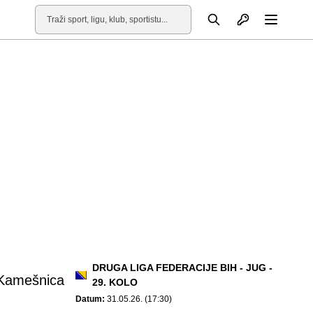
Otvori profil
Pretraga
Otvori
DRUGA LIGA FEDERACIJE BIH - JUG -
Kamešnica
29. KOLO
Datum:
31.05.26. (17:30)