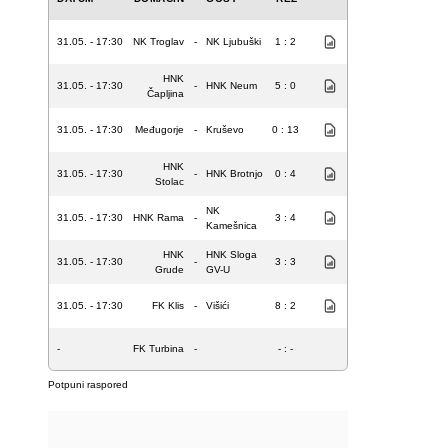
31.05. - 17:30
NK Troglav
-
NK Ljubuški
1 : 2
HNK
31.05. - 17:30
-
HNK Neum
5 : 0
Čapljina
31.05. - 17:30
Međugorje
-
Kruševo
0 : 13
HNK
31.05. - 17:30
-
HNK Brotnjo
0 : 4
Stolac
NK
31.05. - 17:30
HNK Rama
-
3 : 4
Kamešnica
HNK
HNK Sloga
31.05. - 17:30
-
3 : 3
Grude
GV-U
31.05. - 17:30
FK Klis
-
Višići
8 : 2
-
FK Turbina
-
- : -
Potpuni raspored