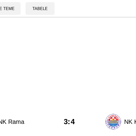
E TEME
TABELE
3
:
4
NK Rama
NK 