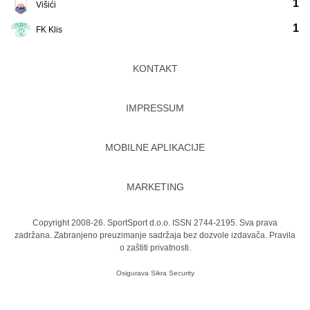
1
Višići
1
FK Klis
KONTAKT
IMPRESSUM
MOBILNE APLIKACIJE
MARKETING
Copyright 2008-26. SportSport d.o.o. ISSN 2744-2195. Sva prava
zadržana. Zabranjeno preuzimanje sadržaja bez dozvole izdavača.
Pravila
o zaštiti privatnosti.
Osigurava
Sikra Security