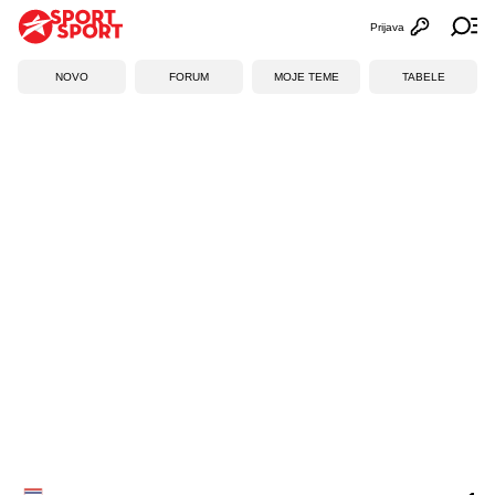
Prijava
Otvori profi
Ot
NOVO
FORUM
MOJE TEME
TABELE