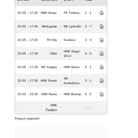
20.05. - 17:30
HNK Stolac
-
FK Turbina
1 : 1
20.05. - 17:30
Međugorje
-
NK Ljubuški
2 : 7
20.05. - 17:30
FK Klis
-
Kruševo
3 : 3
HNK Sloga
20.05. - 17:30
Višići
-
0 : 5
GV-U
20.05. - 17:30
NK Troglav
-
HNK Neum
5 : 1
NK
20.05. - 17:30
HNK Grude
-
5 : 1
Kamešnica
20.05. - 15:30
HNK Rama
-
HNK Brotnjo
0 : 5
HNK
-
-
- : -
Čapljina
Potpuni raspored