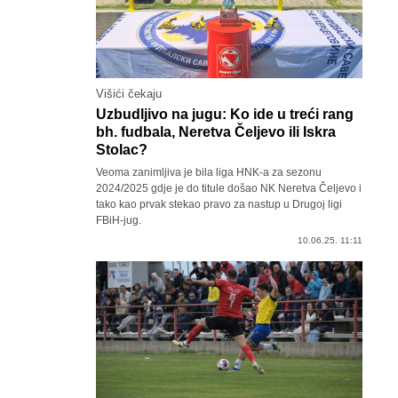
Višići čekaju
Uzbudljivo na jugu: Ko ide u treći rang
bh. fudbala, Neretva Čeljevo ili Iskra
Stolac?
Veoma zanimljiva je bila liga HNK-a za sezonu
2024/2025 gdje je do titule došao NK Neretva Čeljevo i
tako kao prvak stekao pravo za nastup u Drugoj ligi
FBiH-jug.
10.06.25. 11:11