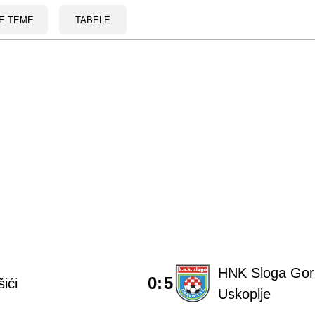
E TEME
TABELE
HNK Sloga Gorn
0
:
5
šići
Uskoplje