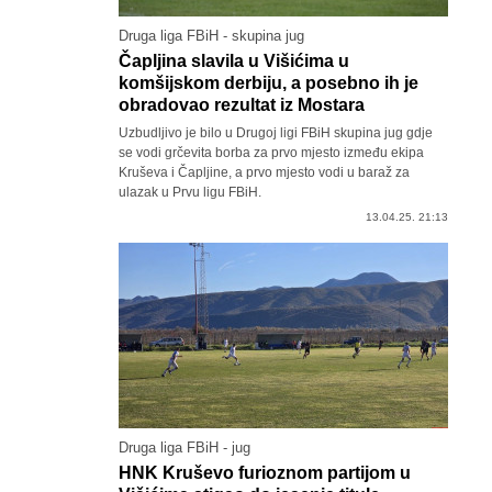
Druga liga FBiH - skupina jug
Čapljina slavila u Višićima u
komšijskom derbiju, a posebno ih je
obradovao rezultat iz Mostara
Uzbudljivo je bilo u Drugoj ligi FBiH skupina jug gdje
se vodi grčevita borba za prvo mjesto između ekipa
Kruševa i Čapljine, a prvo mjesto vodi u baraž za
ulazak u Prvu ligu FBiH.
13.04.25. 21:13
Druga liga FBiH - jug
HNK Kruševo furioznom partijom u