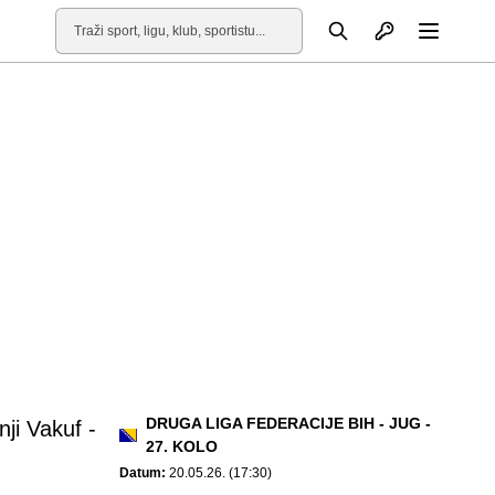
Otvori profil
Pretraga
Otvori
DRUGA LIGA FEDERACIJE BIH - JUG -
ji Vakuf -
27. KOLO
Datum:
20.05.26. (17:30)