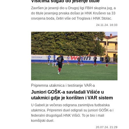
Višićima stigao do jesenje titule
Završen je jesenji dio u Drugoj ligi FBiH skupina jug, a
do titule jesenjeg prvaka došao je HNK Kruševo sa 33
osvojena boda, četiri više od Troglava i HNK Stolac.
24.11.24. 16:33
Pripremna utakmica i testiranje VAR-a
Juniori GOŠK-a savladali Višiće u
utakmici gdje je korišten i VAR sistem
U Gabeli je večeras odigrana zanimljiva fudbalska
utakmica. Pripremni duel odigrali su juniori GOŠK-a i
federalni drugoligaš HNK Višići. To je bio i mali
komšijski duel.
20.07.24. 21:29