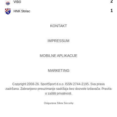
2
Višići
1
HNK Stolac
KONTAKT
IMPRESSUM
MOBILNE APLIKACIJE
MARKETING
Copyright 2008-26. SportSport d.o.o. ISSN 2744-2195. Sva prava
zadržana. Zabranjeno preuzimanje sadržaja bez dozvole izdavača.
Pravila
o zaštiti privatnosti.
Osigurava
Sikra Security